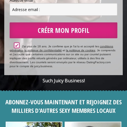
Adresse email :
✔
J'ai plus de 18 ans. Je confirme que je l'ai lu et accepté les
conditions
générales
,
la politique de confidentialité
et
la politique de cookies
. Je comprends
et j'accepte que certaines communications sur ce site ou par courriel puissent
impliquer des profils virtuels générés par ordinateur, utilisés à des fins de
divertissement. Les courriels seront envoyés par le réseau DatingFactory.com
pour le compte de juicy.business.
Such Juicy Business!
ABONNEZ-VOUS MAINTENANT ET REJOIGNEZ DES
MILLIERS D'AUTRES SEXY MEMBRES LOCAUX